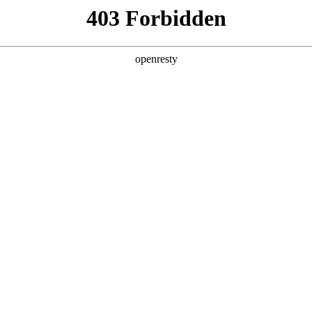
企业业务
个人业务
了解我们
投资者
李大大在重庆考察
大在重庆考察
EN
Global
暂无内容